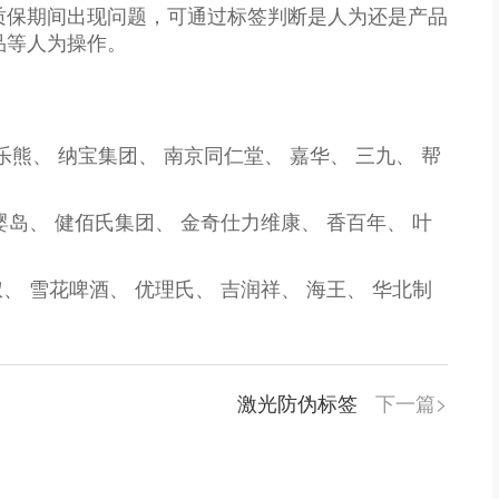
质保期间出现问题，可通过标签判断是人为还是产品
品等人为操作。
乐熊、
纳宝集团、
南京同仁堂、
嘉华、
三九、
帮
婴岛、
健佰氏集团、
金奇仕力维康、
香百年、
叶
叔、
雪花啤酒、
优理氏、
吉润祥、
海王、
华北制
激光防伪标签
下一篇>