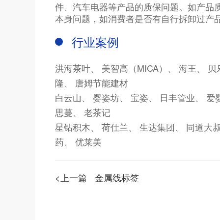
件、汽车电器等产品的质保问题。如产品
本身问题，如消费者是否有自行拆卸过产
行业案例
洪海茶叶、
美智高（MICA）、
海王、
贝
隆、
唐姆节能建材
白云山、
婴姿坊、
宝姿、
日丰管业、
爱
思蔓、
老茶记
星钻积木、
荷仕兰、
生达集团、
同道大
药、
优莱美
<上一篇
金属线标签