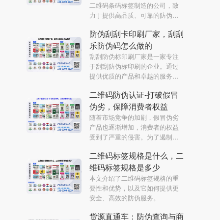
二维码条码标签制造的公司，致
力于提供高品质、可靠的防伪产
品，为客户的品牌形象保驾护
防伪刮刮卡印刷厂家，刮刮
航。
乐防伪码怎么做的
刮刮防伪标印刷厂家是一家专注
于刮刮防伪标印刷的企业。通过
提供优质的产品和卓越的服务，
不断满足客户的需求，提供全面
二维码防伪认证-打破假冒
的防伪解决方案。
伪劣，保障消费者权益
随着市场竞争的加剧，假冒伪劣
产品也逐渐增加，消费者的权益
受到了严重的侵害。为了遏制假
冒伪劣产品的流通，保障消费者
二维码标签规格是什么，二
的权益，越来越多的公司开始使
用二维码防伪认证技术。本文将
维码标签规格是多少
详细介绍二维码防伪认证的原理
本文介绍了二维码标签规格的重
和应用场景，以及其在打破假冒
要性和优势，以及它如何提供更
伪劣方面所起到的作用。
安全、高效的防伪服务。
货源直通车：防伪查询与商