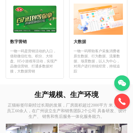
数字营销
大数据
一物一码是营销活动的入口，
一物一码帮助客户采集消费者
借助微信红包、积分、大转
原生数据、行为数据、流量数
盘、H5小游戏等活动，实现产
据、场景数据，以人为中心，
品微信营销、打通多数据对
对用户进行持续经营，持续追
接，大数据营销
踪
生产规模、生产环境
正猫标签印刷经过长期的发展，厂房面积超过2000平方 米，现有
员工60余人，在广州设立生产和销售团队2个公司 具备研发、设计
生产、 销售和售后服务一体化服务能力。