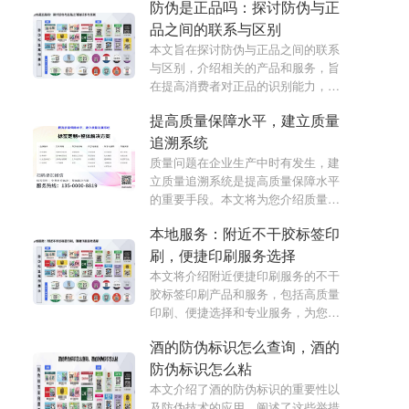
防伪是正品吗：探讨防伪与正
案，帮助您更好地保护品牌。
品之间的联系与区别
本文旨在探讨防伪与正品之间的联系
与区别，介绍相关的产品和服务，旨
在提高消费者对正品的识别能力，增
加市场的透明度和可信度。
提高质量保障水平，建立质量
追溯系统
质量问题在企业生产中时有发生，建
立质量追溯系统是提高质量保障水平
的重要手段。本文将为您介绍质量追
溯系统的定义、作用和建立步骤，希
本地服务：附近不干胶标签印
望能够对提升质量管理水平有所帮
助。
刷，便捷印刷服务选择
本文将介绍附近便捷印刷服务的不干
胶标签印刷产品和服务，包括高质量
印刷、便捷选择和专业服务，为您提
供丰富的选择和专业的解决方案。
酒的防伪标识怎么查询，酒的
防伪标识怎么粘
本文介绍了酒的防伪标识的重要性以
及防伪技术的应用，阐述了这些举措