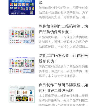
源
随着信息化时代的到来，消费者对食
品安全和质量的要求越来越高。为了
能够购买到安全、可靠的食品，溯源
系统已成为食品行业不可或缺的一
教你如何制作二维码标签，为
环。包装上的溯源则是溯源体系中至
关重要的一部分，通过扫描包装上的
产品防伪保驾护航！
二维码或条形码，消费者可以追溯到
正猫防伪印刷厂，专业提供防伪标签
食品的生产、加工、检验等环节，确
定制服务，通过二维码技术为客户产
保食品的质量和安全。本文将详细介
品保驾护航，本文将为大家介绍如何
绍包装上的溯源及其重要性。
制作二维码标签，让您的产品更安全
防伪二维码怎么查，让你轻松
更可靠！
辨别真伪！
防伪二维码已经成为了商品保障的重
要手段，但是如何正确使用防伪二维
码呢？本文将为您详细解答。
自己制作二维码吊牌教程，如
何利用好二维码吊牌
本文提供正猫二维码专业制作二维码
吊牌的详细教程，介绍了如何利用二
维码吊牌进行产品溯源和赋码技术，