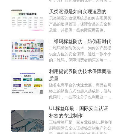
的用户提供专业的二维码解决方案。
贝类溯源是如何实现追溯的
贝类溯源的追溯系统是如何实现贝类
产品的追溯管理，保障食品的安全和
质量，并提供一些实际应用案例。
二维码标签防伪，防伪新时代
二维码标签防伪技术，为你的产品提
供全方位的安全保障。通过一张小小
的二维码，保障消费者购买的每一个
产品都是真正的，为厂商的品牌形象
利用提货券防伪技术保障商品
打造保驾护航。
质量
随着电商平台的快速发展，商品在网
络上的销售方式也越来越成熟，但与
此同时，一些不法分子也利用这一优
势，进行了各种形式的欺诈和造假。
UL标签印刷：国际安全认证
为了保障消费者的权益，防范商品的
伪劣问题，提货券防伪技术应运而
标签的专业制作
生。本篇文章将从利用提货券防伪技
正猫标签厂是一家专业提供UL标签印
术保障商品质量展开讨论。
刷和国际安全认证标签定制生产的公
司。我们拥有先进的设备和丰富的制