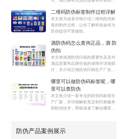
作经验,为客户提供高品质、快捷的定
二维码防伪标签制作过程详解
制服务,满足各种行业的安全标签需
求。
本文将为读者详细介绍二维码防伪标
签的制作过程，让你了解科技如何为
防伪提供可靠辅助。
酒防伪码怎么查询正品，酒 防
伪扣
本文将就酒防伪印刷的重要性及其对
酒品质量和品牌价值的保障作详细探
讨，并介绍正猫防伪印刷生产厂在该
领域的优势和经验。
哪里可以做防伪码标签呢，哪
里可以查防伪
本文将介绍一家专业的防伪码标签生
产厂家，并详细解析其定制印刷服务
和防伪技术，帮助读者了解在哪里可
以定制高品质的防伪码标签。
防伪产品案例展示