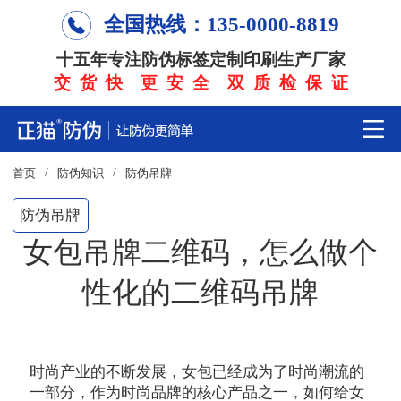
全国热线：135-0000-8819
十五年专注防伪标签定制印刷生产厂家
交 货 快 更 安 全 双 质 检 保 证
/
/
首页
防伪知识
防伪吊牌
防伪吊牌
女包吊牌二维码，怎么做个
性化的二维码吊牌
时尚产业的不断发展，女包已经成为了时尚潮流的
一部分，作为时尚品牌的核心产品之一，如何给女