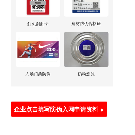
建材防伪合格证
红包刮刮卡
入场门票防伪
奶粉溯源
企业点击填写防伪入网申请资料