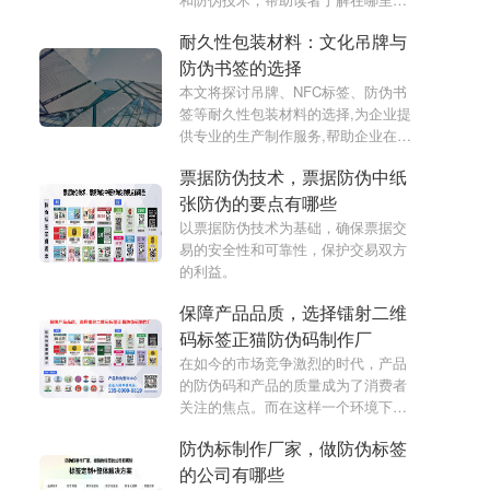
以定制高品质的防伪码标签。
耐久性包装材料：文化吊牌与
防伪书签的选择
本文将探讨吊牌、NFC标签、防伪书
签等耐久性包装材料的选择,为企业提
供专业的生产制作服务,帮助企业在包
装、防伪、溯源等方面提升产品竞争
票据防伪技术，票据防伪中纸
力。
张防伪的要点有哪些
以票据防伪技术为基础，确保票据交
易的安全性和可靠性，保护交易双方
的利益。
保障产品品质，选择镭射二维
码标签正猫防伪码制作厂
在如今的市场竞争激烈的时代，产品
的防伪码和产品的质量成为了消费者
关注的焦点。而在这样一个环境下，
选择镭射二维码标签正猫防伪码制作
防伪标制作厂家，做防伪标签
厂可以为您的产品提供全面的保障。
的公司有哪些