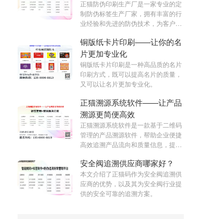
正猫防伪印刷生产厂是一家专业的定
制防伪标签生产厂家，拥有丰富的行
业经验和先进的防伪技术，为客户提
供高质量的防伪方案和定制印刷服
铜版纸卡片印刷——让你的名
务。
片更加专业化
铜版纸卡片印刷是一种高品质的名片
印刷方式，既可以提高名片的质量，
又可以让名片更加专业化。
正猫溯源系统软件——让产品
溯源更简便高效
正猫溯源系统软件是一款基于二维码
管理的产品溯源软件，帮助企业便捷
高效追溯产品流向和质量信息，提高
品牌信誉和用户满意度。
安全阀追溯供应商哪家好？
本文介绍了正猫码作为安全阀追溯供
应商的优势，以及其为安全阀行业提
供的安全可靠的追溯方案。