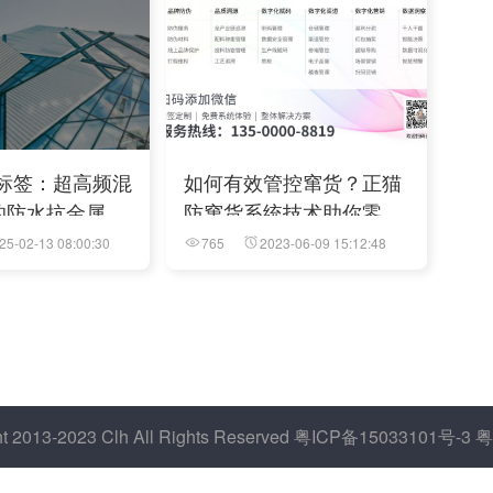
泥标签：超高频混
如何有效管控窜货？正猫
的防水抗金属特
防窜货系统技术助你零售
稳步增长
25-02-13 08:00:30
765
2023-06-09 15:12:48
13-2023 Clh All Rights Reserved 粤ICP备15033101号-