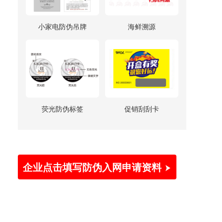
小家电防伪吊牌
海鲜溯源
荧光防伪标签
促销刮刮卡
企业点击填写防伪入网申请资料