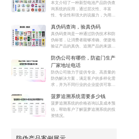
本文介绍了一种新型电池产品防伪查
询系统的应用，通过层次性、丰富
性、专业性和强大的说服力，为用户
提供可靠的真伪鉴别服务。
真伪码查询，验真伪码
真伪码查询是一种通过防伪技术和防
伪标签，让消费者能够准确、便捷地
验证产品的真伪、追溯产品的来源的
强大工具。真伪码查询的原理、优势
防伪公司有哪些，防盗门生产
以及它如何保障消费者权益。
厂家地址电话
防伪公司致力于提供专业、高质量的
防伪解决方案，满足客户的多样化需
求，并为不同行业的企业提供可靠的
防伪产品。
菠萝追溯系统需要多少钱
菠萝追溯系统的价格咨询以及成本预
估，帮助客户了解菠萝追溯系统的投
资情况。
防伪产品案例展示