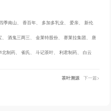
四季南山、
香百年、
多加多乳业、
爱亲、
新伦
宝、
酒鬼三两三、
金莱特股份、
赛莱拉集团、
唐
华北制药、
雀氏、
斗记茶叶、
利君制药、
白云
茶叶溯源
下一篇>