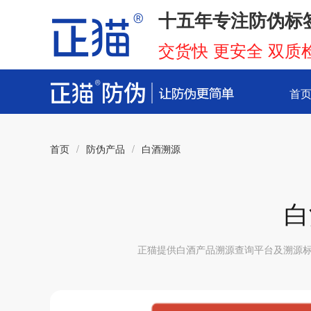
十五年专注防伪标
交货快 更安全 双质
首
首页
/
防伪产品
/
白酒溯源
白
正猫提供白酒产品溯源查询平台及溯源标签，