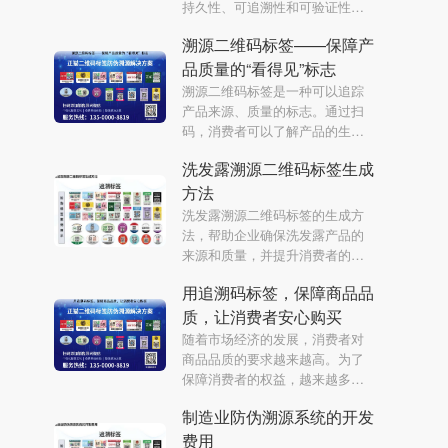
持久性、可追溯性和可验证性等
方面，为金鲳鱼防伪溯源工作提
溯源二维码标签——保障产
供参考。
品质量的“看得见”标志
溯源二维码标签是一种可以追踪
产品来源、质量的标志。通过扫
码，消费者可以了解产品的生产
环境、生产过程等信息。该标签
洗发露溯源二维码标签生成
成为企业保障产品质量的有力手
段，提升了消费者对产品的信任
方法
度。
洗发露溯源二维码标签的生成方
法，帮助企业确保洗发露产品的
来源和质量，并提升消费者的信
任度。
用追溯码标签，保障商品品
质，让消费者安心购买
随着市场经济的发展，消费者对
商品品质的要求越来越高。为了
保障消费者的权益，越来越多的
厂商开始采用追溯码标签，来确
制造业防伪溯源系统的开发
保商品的真实性和品质，满足消
费者的需求。
费用