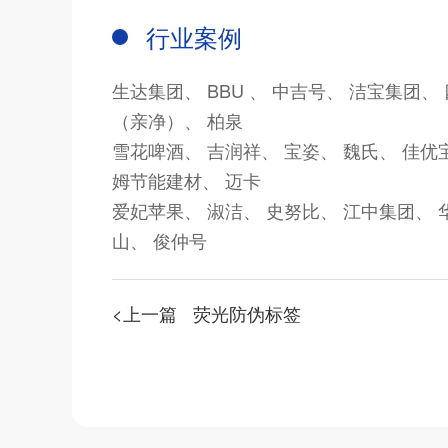
行业案例
生达集团、
BBU 、
中吉号、
洁宝集团、
（亲净）、
柏泉
雪花啤酒、
吉润祥、
宝姿、
魏氏、
佳优
姆节能建材、
迈卡
爱妃苹果、
淑洁、
史努比、
江中集团、
山、
俊仲号
<上一篇
荧光防伪标签