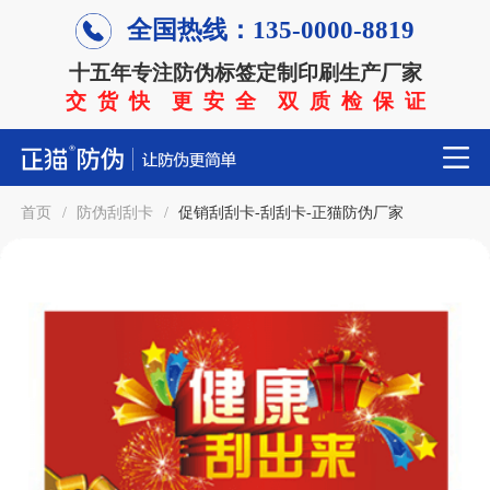
全国热线：135-0000-8819
十五年专注防伪标签定制印刷生产厂家
交 货 快 更 安 全 双 质 检 保 证
首页
/
防伪刮刮卡
/
促销刮刮卡-刮刮卡-正猫防伪厂家