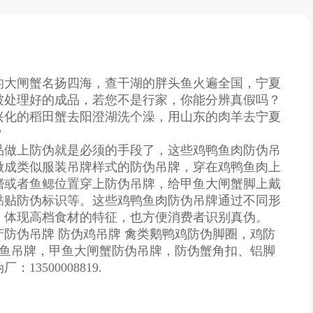
的大闸蟹名扬四海，查干湖的胖头鱼火遍全国，宁夏
被处理好的成品，若您不是行家，你能分辨真假吗？
兴化的稻田蟹去阳澄湖洗个澡，用山东的肉羊去宁夏
？
品做上防伪就是必须的手段了，这些鸡鸭鱼肉防伪吊
做成类似服装吊牌样式的防伪吊牌，穿在鸡鸭鱼肉上
鳍或者鱼鳃位置穿上防伪吊牌，给甲鱼大闸蟹脚上戴
黏贴防伪标识等。这些鸡鸭鱼肉防伪吊牌通过不同形
，体现高档食材的特征，也方便消费者识别真伪。
防伪吊牌 防伪鸡吊牌 禽类鹅鸭鸡防伪脚圈，鸡防
品鱼吊牌，甲鱼大闸蟹防伪吊牌，防伪蟹角扣、铝脚
500008819.