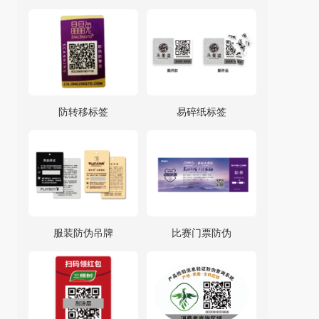
防转移标签
易碎纸标签
服装防伪吊牌
比赛门票防伪