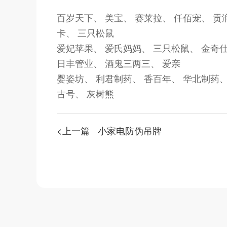
百岁天下、
美宝、
赛莱拉、
仟佰宠、
贡
卡、
三只松鼠
爱妃苹果、
爱氏妈妈、
三只松鼠、
金奇
日丰管业、
酒鬼三两三、
爱亲
婴姿坊、
利君制药、
香百年、
华北制药
古号、
灰树熊
<上一篇
小家电防伪吊牌