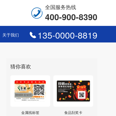
全国服务热线
400-900-8390
135-0000-8819
关于我们
猜你喜欢
金属线标签
食品刮奖卡