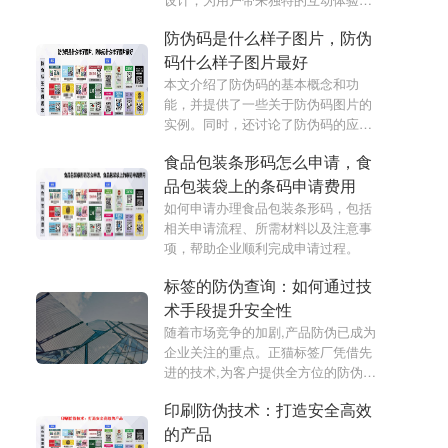
惊喜。
防伪码是什么样子图片，防伪
码什么样子图片最好
本文介绍了防伪码的基本概念和功
能，并提供了一些关于防伪码图片的
实例。同时，还讨论了防伪码的应用
范围和技术原理。
食品包装条形码怎么申请，食
品包装袋上的条码申请费用
如何申请办理食品包装条形码，包括
相关申请流程、所需材料以及注意事
项，帮助企业顺利完成申请过程。
标签的防伪查询：如何通过技
术手段提升安全性
随着市场竞争的加剧,产品防伪已成为
企业关注的重点。正猫标签厂凭借先
进的技术,为客户提供全方位的防伪解
决方案,帮助企业有效保护品牌形象和
印刷防伪技术：打造安全高效
权益。本文将详细介绍正猫标签的防
伪查询服务,以及如何通过技术创新提
的产品