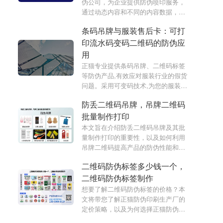
伪公司，为企业提供防伪喷印服务，
通过动态内容和不同的内容数据，实
现了产品防伪的效果。
条码吊牌与服装售后卡：可打
印流水码变码二维码的防伪应
用
正猫专业提供条码吊牌、二维码标签
等防伪产品,有效应对服装行业的假货
问题。采用可变码技术,为您的服装产
品增添防伪标识,并为客户提供全面的
防丢二维码吊牌，吊牌二维码
售后服务。本文详细介绍这些创新应
用,助力服装品牌提升产品溯源与售后
批量制作打印
体验。
本文旨在介绍防丢二维码吊牌及其批
量制作打印的重要性，以及如何利用
吊牌二维码提高产品的防伪性能和追
溯能力。
二维码防伪标签多少钱一个，
二维码防伪标签制作
想要了解二维码防伪标签的价格？本
文将带您了解正猫防伪印刷生产厂的
定价策略，以及为何选择正猫防伪印
刷生产厂。