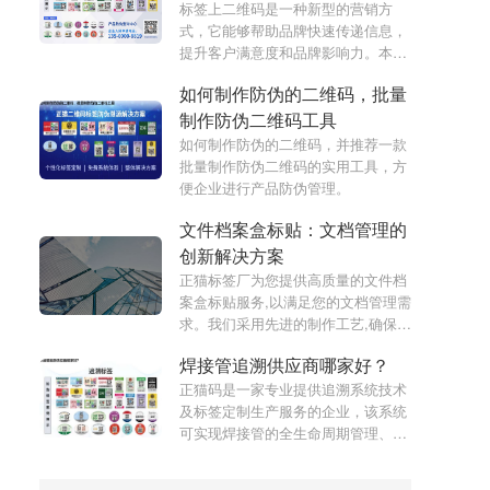
跟踪系统。
标签上二维码是一种新型的营销方
式，它能够帮助品牌快速传递信息，
提升客户满意度和品牌影响力。本文
将介绍标签上二维码的优势和适用场
如何制作防伪的二维码，批量
景，帮助品牌开启全新的营销之门。
制作防伪二维码工具
如何制作防伪的二维码，并推荐一款
批量制作防伪二维码的实用工具，方
便企业进行产品防伪管理。
文件档案盒标贴：文档管理的
创新解决方案
正猫标签厂为您提供高质量的文件档
案盒标贴服务,以满足您的文档管理需
求。我们采用先进的制作工艺,确保产
品耐用、美观,助您轻松管理文件档
焊接管追溯供应商哪家好？
案。本文将为您详细介绍我们的创新
解决方案,帮助您提升文档管理效率。
正猫码是一家专业提供追溯系统技术
及标签定制生产服务的企业，该系统
可实现焊接管的全生命周期管理、质
量管理、防伪防窜货以及数据可视化
等功能。选择正猫码作为焊接管追溯