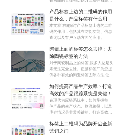
越大的作用。
产品标签上边的二维码的作用
是什么，产品标签有什么用
本文将详细探讨产品标签上边的二维
码的作用，包括其在防伪功能、信息
查询以及客户互动方面的应用。
陶瓷上面的标签怎么去掉：去
除陶瓷标签的方法
对于陶瓷制品上的标签,很多人总是头
疼无法完全去除。正猫标签厂为您提
供各种有效的陶瓷标签去除方法,让您
轻松摆脱标签困扰,尽享产品本来的美
如何提高产品生产效率？打造
感。无论是化学溶剂还是机械方式,我
们都有专业的解决方案,满足您的各种
高效的产品跟踪系统是关键！
需求。
在现代供应链系统中，如何掌握每一
件产品的生产状态、物流路径，以及
库存情况是非常关键的。打造高效的
产品跟踪系统可以提高生产效率和降
标签上二维码为品牌开启全新
低成本，使企业更具竞争力。本文将
介绍如何建立一个高效、实用的产品
营销之门