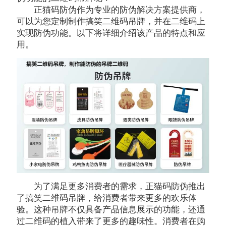
正猫码防伪作为专业的防伪解决方案提供商，
可以为您定制制作搞笑二维码吊牌，并在二维码上
实现防伪功能。以下将详细介绍该产品的特点和应
用。
为了满足更多消费者的需求，正猫码防伪推出
了搞笑二维码吊牌，给消费者带来更多的欢乐体
验。这种吊牌不仅具备产品信息展示的功能，还通
过二维码的植入带来了更多的趣味性。消费者在购