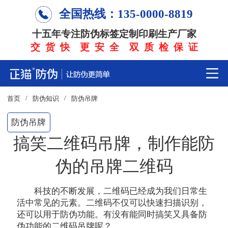
全国热线：135-0000-8819
十五年专注防伪标签定制印刷生产厂家
交 货 快 更 安 全 双 质 检 保 证
/
/
首页
防伪知识
防伪吊牌
防伪吊牌
搞笑二维码吊牌，制作能防
伪的吊牌二维码
科技的不断发展，二维码已经成为我们日常生
活中常见的元素。二维码不仅可以快速扫描识别，
还可以用于防伪功能。有没有能同时搞笑又具备防
伪功能的二维码吊牌呢？