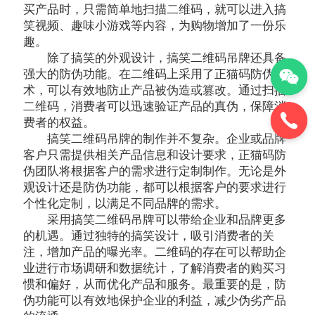
买产品时，只需简单地扫描二维码，就可以进入搞
笑视频、趣味小游戏等内容，为购物增加了一份乐
趣。
除了搞笑的外观设计，搞笑二维码吊牌还具备
强大的防伪功能。在二维码上采用了正猫码防伪技
术，可以有效地防止产品被伪造或篡改。通过扫描
二维码，消费者可以迅速验证产品的真伪，保障消
费者的权益。
搞笑二维码吊牌的制作并不复杂。企业或品牌
客户只需提供相关产品信息和设计要求，正猫码防
伪团队将根据客户的需求进行定制制作。无论是外
观设计还是防伪功能，都可以根据客户的要求进行
个性化定制，以满足不同品牌的需求。
采用搞笑二维码吊牌可以带给企业和品牌更多
的机遇。通过独特的搞笑设计，吸引消费者的关
注，增加产品的曝光率。二维码的存在可以帮助企
业进行市场调研和数据统计，了解消费者的购买习
惯和偏好，从而优化产品和服务。最重要的是，防
伪功能可以有效地保护企业的利益，减少伪劣产品