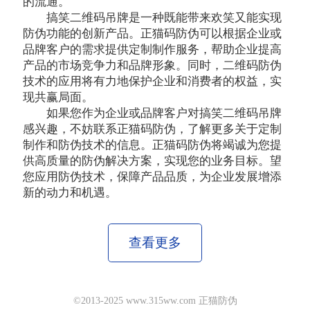
的流通。
搞笑二维码吊牌是一种既能带来欢笑又能实现
防伪功能的创新产品。正猫码防伪可以根据企业或
品牌客户的需求提供定制制作服务，帮助企业提高
产品的市场竞争力和品牌形象。同时，二维码防伪
技术的应用将有力地保护企业和消费者的权益，实
现共赢局面。
如果您作为企业或品牌客户对搞笑二维码吊牌
感兴趣，不妨联系正猫码防伪，了解更多关于定制
制作和防伪技术的信息。正猫码防伪将竭诚为您提
供高质量的防伪解决方案，实现您的业务目标。望
您应用防伪技术，保障产品品质，为企业发展增添
新的动力和机遇。
查看更多
©2013-2025 www.315ww.com 正猫防伪