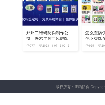
郑州二维码防伪制作公
怎么查防
司，做不干胶二维码防伪
怎么查防
制作
衣服图片
777
2023-11-07 13:00:15
955
20
版权所有：正猫防伪 Copyright 20