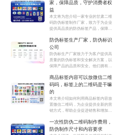
家，保障品质，守护消费者权
益
本文将为您介绍一家专业的甘肃二维
码防伪标签制作厂家，致力于为企业
提供高品质的防伪标签产品，保障品
质，守护消费者权益。
防伪标签生产厂家，防伪标识
公司
防伪标生产厂家致力于为客户提供高
质量的防伪标签和安全解决方案，以
保障产品的品质和安全。他们拥有先
进的防伪技术和一流的定制印刷设
商品标签内容可以放微信二维
备，能够为不同行业的客户提供量身
定制的防伪方案。
码吗，标签上的二维码是干嘛
的
本文将介绍如何利用商品标签内容放
置微信二维码，为企业提供全新的营
销方式，帮助企业促进销售和增加品
牌曝光。
一次性防伪二维码制作费用，
防伪制作尺寸和内容要求