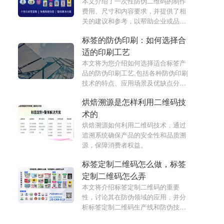
本文介绍了一次性防伪二维码的制作
费用、尺寸和内容要求，并提供了相
关的建议和参考，以帮助企业或品牌
客户制作出有效的防伪产品。
标签的防伪印刷：如何选择合
适的印刷工艺
本文将为您介绍如何选择适合标签产
品的防伪印刷工艺,包括各种防伪印刷
技术的特点、应用场景及优缺点分析,
帮助您选择最合适的防伪解决方案,保
烘焙溯源是怎样利用二维码技
护您的品牌形象和产品安全。
术的
烘焙溯源如何利用二维码技术，通过
追溯系统确保产品的安全性和品质溯
源，保障消费者权益。
标签定制二维码怎么做，标签
定制二维码怎么弄
本文将介绍标签定制二维码的重要
性，讨论其在防伪领域的应用，并分
析标签定制二维码生产线和防伪技术
研发的优势，为企业提供高效防伪解